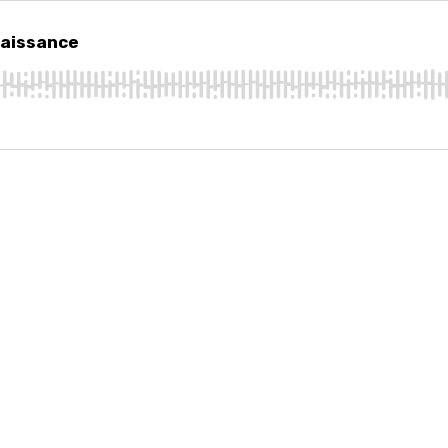
ssance
naissance