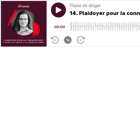
Plaisir de diriger
Play episode
14. Plaidoyer pour la connai
14. Plaidoyer pour la con
00:00
1x
30
30