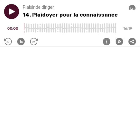
Plaisir de diriger
Play episode
14. Plaidoyer pour la connaissance
14. Plaidoyer pour la connaissance
Audi
00:00
16:19
1x
30
30