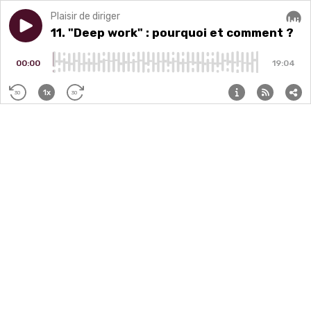
Plaisir de diriger
Play episode
11. "Deep work" : pourquoi et comment ?
11. "Deep work" : pourquoi et comment ?
Audi
00:00
19:04
1x
30
30