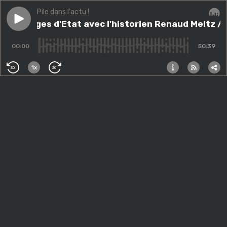
Pile dans l'actu !
Play episode
Mensonges d'Etat avec l'historien Renaud Meltz / En
Mensonges d'Etat avec l'historien Renaud Meltz / 
Audi
00:00
50:39
1x
30
30