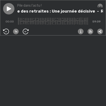
Pile dans l'actu !
Play episode
Réforme des retraites : Une journée décisive
Réforme des retraites : Une journée décisive
- Ré
Audi
00:00
59:09
1x
30
30