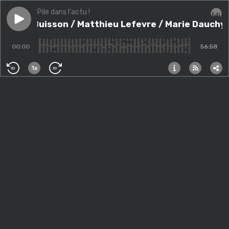
Pile dans l'actu !
Play episode
Alexis Buisson / Matthieu Lefevre / Marie Dauchy
Alexis Buisson / Matthieu Lefevre / Marie Dauchy
Audi
00:00
56:58
1x
30
30