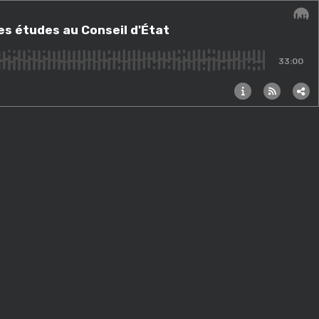
tat
es études au Conseil d'État
Audi
33:00