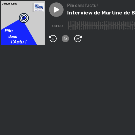
Pile dans l'actu !
Play episode
Interview de Martine de Boisd
Interview de Martine de B
00:00
1x
30
30