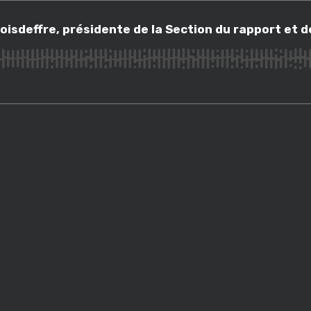
effre, présidente de la Section du rapport et des études au Conseil d'É
oisdeffre, présidente de la Section du rapport et d