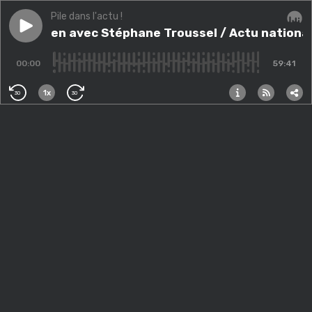
Pile dans l'actu !
Play episode
Entretien avec Stéphane Troussel / Actu nationale &
Entretien avec Stéphane Troussel / Actu national
Audi
00:00
59:41
1x
30
30