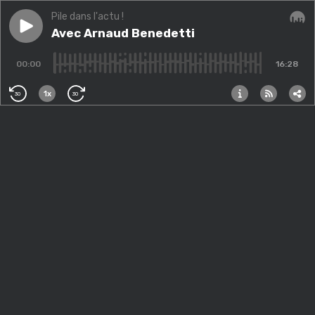
Pile dans l'actu !
Play episode
Avec Arnaud Benedetti
Avec Arnaud Benedetti
Audi
00:00
16:28
1x
30
30