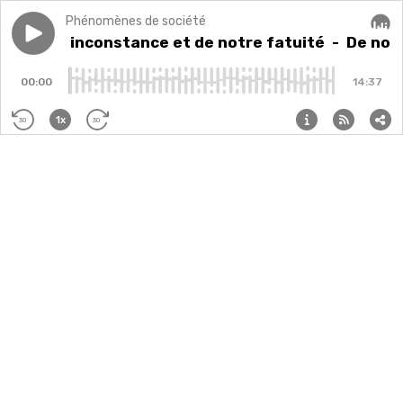
Phénomènes de société
Play episode
De notre inconstance et de notre fatuité
De notre inconstance et de notre fatuité
- De notr
Audi
00:00
14:37
1x
30
30