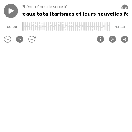
Phénomènes de société
Play episode
Les nouveaux totalitarismes et leurs nouvelles forme
Les nouveaux totalitarismes et leurs nouvelles fo
Audi
00:00
14:58
1x
30
30