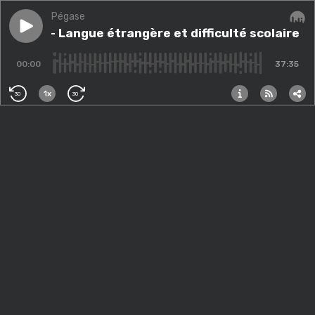
Pégase
Play episode
MdP #11 - Langue étrangère et difficulté scolaire
MdP #11 - Langue étrangère et difficulté scolaire
Audi
- 
00:00
37:35
1x
30
30