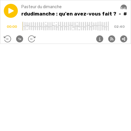
Pasteur du dimanche
Play episode
#pasteurdudimanche : qu'en avez-vous fait ?
#pasteurdudimanche : qu'en avez-vous fait ?
- #pa
Audi
00:00
02:40
1x
30
30