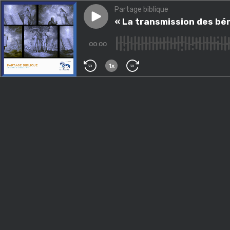
Partage biblique
Play episode
« La transmission des bénédic
« La transmission des bén
00:00
1x
30
30