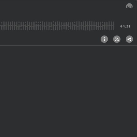
Audi
44:31