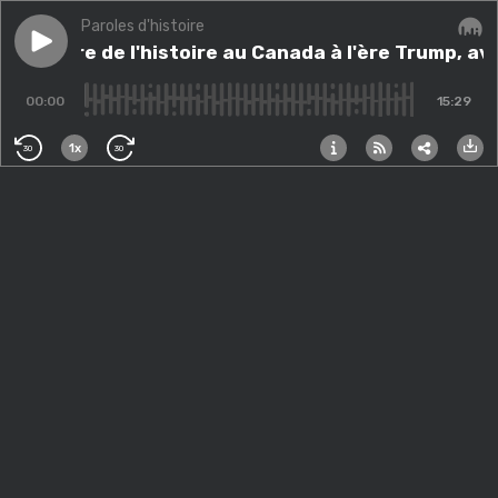
Paroles d'histoire
Play episode
406. Faire de l'histoire au Canada à l'ère Trump, avec 
406. Faire de l'histoire au Canada à l'ère Trump, av
Audi
00:00
15:29
1x
30
30