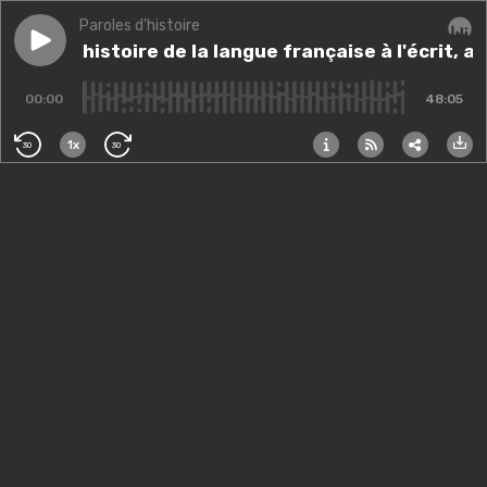
Paroles d'histoire
Play episode
415. Une histoire de la langue française à l'écrit, avec
415. Une histoire de la langue française à l'écrit, a
Audi
00:00
48:05
1x
30
30