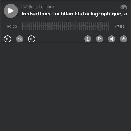
Paroles d'histoire
Play episode
433. Colonisations, un bilan historiographique, avec
433. Colonisations, un bilan historiographique, 
Audi
00:00
47:52
1x
30
30