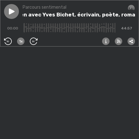
Parcours sentimental
Play episode
Entretien avec Yves Bichet, écrivain, poète, romanci
Entretien avec Yves Bichet, écrivain, poète, roma
Audi
00:00
44:57
1x
30
30