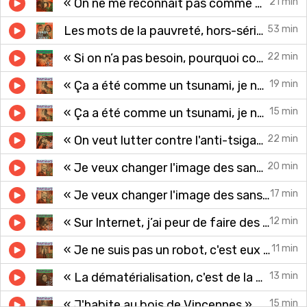
« On ne me reconnaît pas comme mineur »
21 min
Les mots de la pauvreté, hors-série avec Fabrice Drouelle
53 min
« Si on n’a pas besoin, pourquoi consommer ? »
22 min
« Ça a été comme un tsunami, je ne m’y attendais pas » (2/2)
19 min
« Ça a été comme un tsunami, je ne m’y attendais pas » (1/2)
15 min
« On veut lutter contre l'anti-tsiganisme »
22 min
« Je veux changer l'image des sans-abri » (2/2)
20 min
« Je veux changer l'image des sans-abri » (1/2)
17 min
« Sur Internet, j’ai peur de faire des erreurs »
12 min
« Je ne suis pas un robot, c'est eux les robots »
11 min
« La dématérialisation, c'est de la déshumanisation »
13 min
« J'habite au bois de Vincennes »
15 min