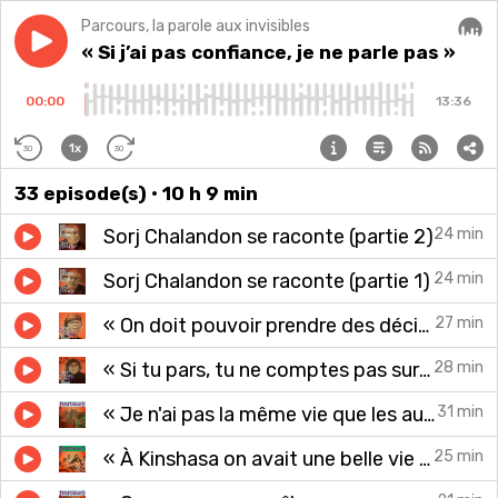
Parcours, la parole aux invisibles
Play episode
« Si j’ai pas confiance, je ne parle pas »
« Si j’ai pas confiance, je ne parle pas »
Audi
00:00
13:36
1x
30
30
33
episode(s)
• 10 h 9 min
Sorj Chalandon se raconte (partie 2)
24 min
Sorj Chalandon se raconte (partie 1)
24 min
« On doit pouvoir prendre des décisions pour soi »
27 min
« Si tu pars, tu ne comptes pas sur nous »
28 min
« Je n'ai pas la même vie que les autres »
31 min
« À Kinshasa on avait une belle vie et tout a basculé »
25 min