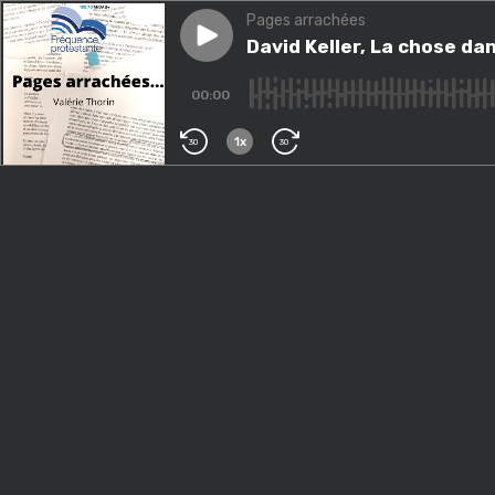
Pages arrachées
Play episode
David Keller, La chose dans l
David Keller, La chose da
00:00
1x
30
30