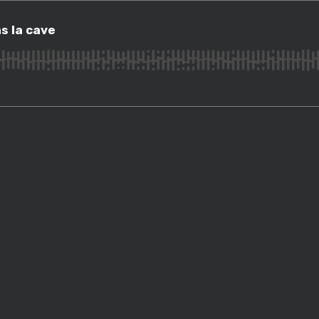
a cave
ns la cave