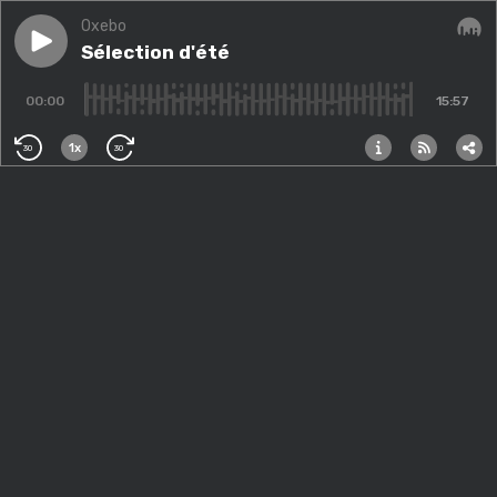
Oxebo
Play episode
Sélection d'été
Sélection d'été
Audi
00:00
15:57
1x
30
30