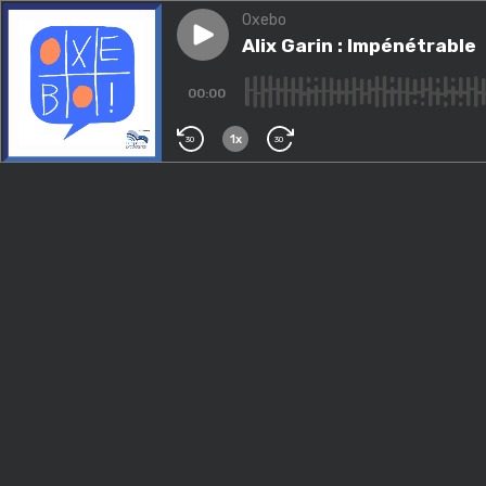
Oxebo
Play episode
Alix Garin : Impénétrable
Alix Garin : Impénétrable
00:00
1x
30
30