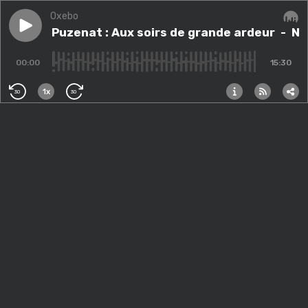
Oxebo
Play episode
Nicolas Puzenat : Aux soirs de grande ardeur
Nicolas Puzenat : Aux soirs de grande ardeur
- Ni
Audi
00:00
15:30
1x
30
30