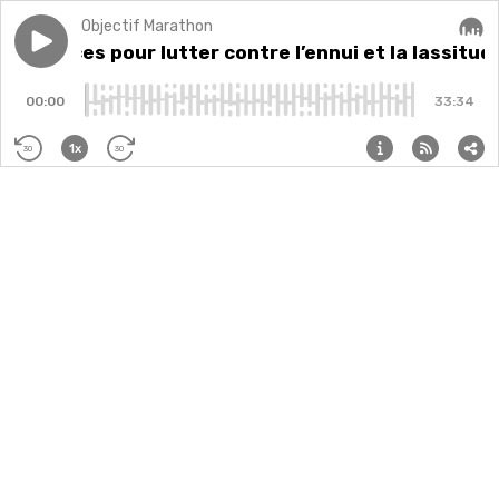
Objectif Marathon
Play episode
7 astuces pour lutter contre l’ennui et la lassitude d
7 astuces pour lutter contre l’ennui et la lassitu
Audi
00:00
33:34
1x
30
30