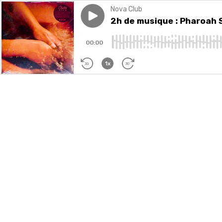
Nova Club
Play episode
2h de musique : Pharoah Sande
2h de musique : Pharoah S
00:00
1x
30
30