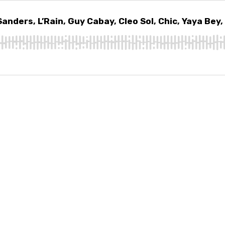
rs, L’Rain, Guy Cabay, Cleo Sol, Chic, Yaya Bey, Wham!, Dusty Springfiel
anders, L’Rain, Guy Cabay, Cleo Sol, Chic, Yaya Bey,