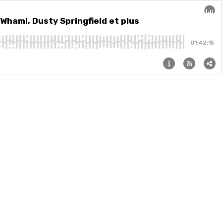
d et plus
 Wham!, Dusty Springfield et plus
Audi
01:42:15