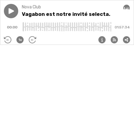
Nova Club
Play episode
Vagabon est notre invité selecta.
Vagabon est notre invité selecta.
Audi
00:00
01:57:34
1x
30
30