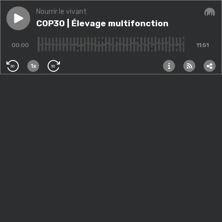
Nourrir le vivant
Play episode
COP30 | Élevage multifonction
COP30 | Élevage multifonction
Audi
00:00
11:51
1x
30
30