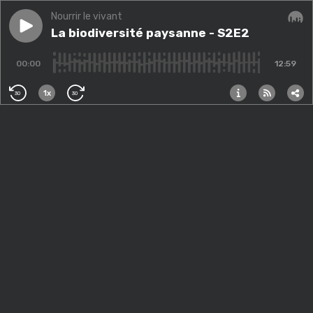
Nourrir le vivant
Play episode
La biodiversité paysanne - S2E2
La biodiversité paysanne - S2E2
Audi
00:00
12:59
1x
30
30