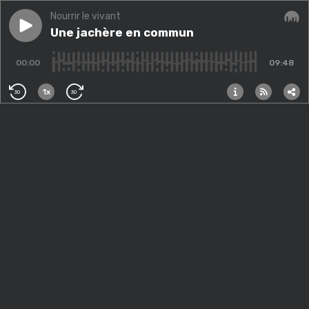
Nourrir le vivant
Play episode
Une jachère en commun
Une jachère en commun
Audi
00:00
09:48
1x
30
30