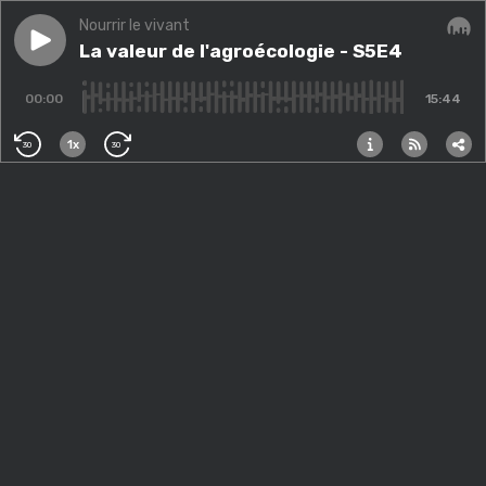
Nourrir le vivant
Play episode
La valeur de l'agroécologie - S5E4
La valeur de l'agroécologie - S5E4
Audi
00:00
15:44
1x
30
30