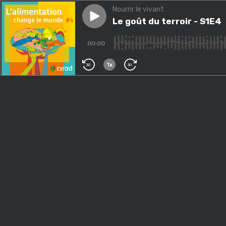
Nourrir le vivant
Play episode
Le goût du terroir - S1E4
Le goût du terroir - S1E4
00:00
1x
30
30