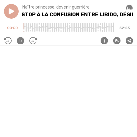
Naître princesse, devenir guerrière.
Play episode
Ep#61 - STOP À LA CONFUSION ENTRE LIBIDO, DÉS
Ep#61 - STOP À LA CONFUSION ENTRE LIBIDO, DÉSI
Audi
00:00
52:23
1x
30
30