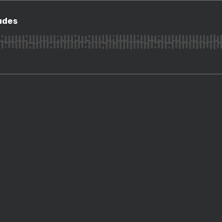
s
udes