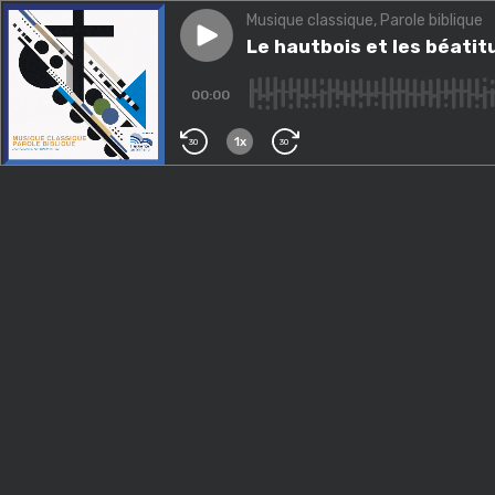
Musique classique, Parole biblique
Play episode
Le hautbois et les béatitude
Le hautbois et les béatit
00:00
1x
30
30