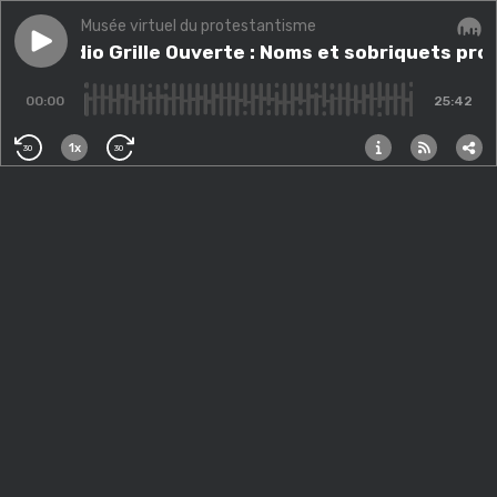
Musée virtuel du protestantisme
Play episode
Avec Radio Grille Ouverte : Noms et sobriquets prote
Avec Radio Grille Ouverte : Noms et sobriquets pro
Audi
00:00
25:42
1x
30
30