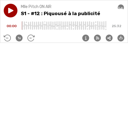
Mlle Pitch ON AIR
Play episode
S1 - #12 : Piquousé à la publicité
S1 - #12 : Piquousé à la publicité
Audi
00:00
25:32
1x
30
30