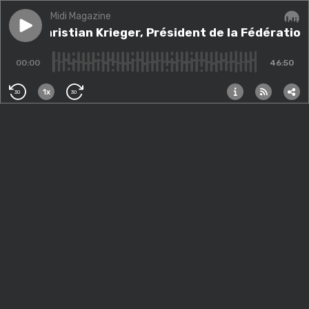
Midi Magazine
Play episode
Avec Christian Krieger, Président de la Fédération P
Avec Christian Krieger, Président de la Fédératio
Audi
00:00
46:50
1x
30
30