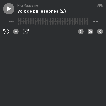
Midi Magazine
Play episode
Voix de philosophes (2)
Voix de philosophes (2)
Audi
00:00
50:54
1x
30
30