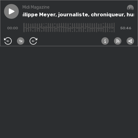
Midi Magazine
Play episode
Avec Philippe Meyer, journaliste, chroniqueur, humori
Avec Philippe Meyer, journaliste, chroniqueur, hu
Audi
00:00
50:46
1x
30
30