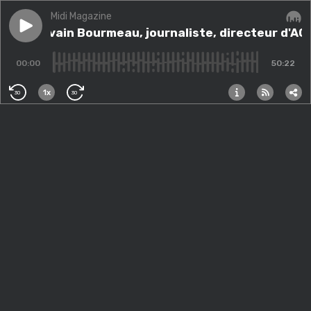
Midi Magazine
Play episode
Avec Sylvain Bourmeau, journaliste, directeur d'AOC
Avec Sylvain Bourmeau, journaliste, directeur d'AO
Audi
00:00
50:22
1x
30
30