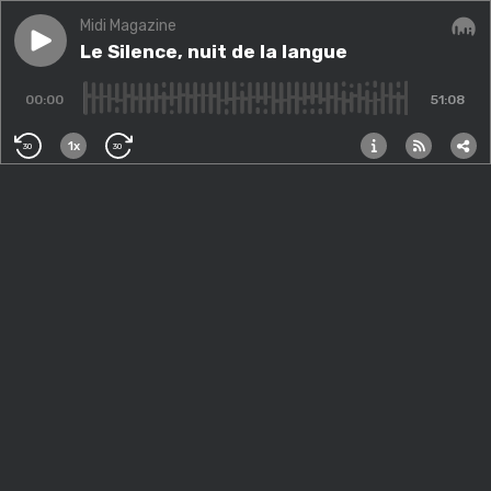
Midi Magazine
Play episode
Le Silence, nuit de la langue
Le Silence, nuit de la langue
Audi
00:00
51:08
1x
30
30