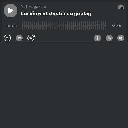
Midi Magazine
Play episode
Lumière et destin du goulag
Lumière et destin du goulag
Audi
00:00
51:34
1x
30
30