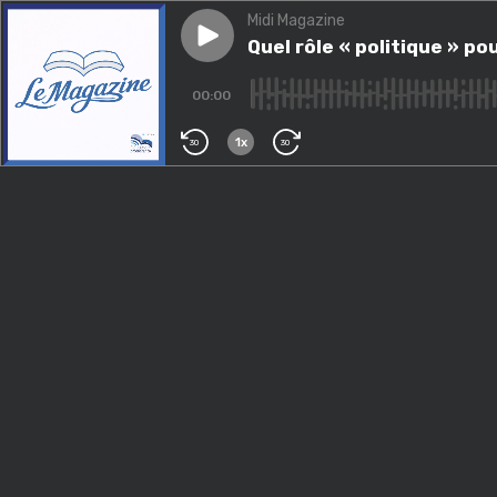
Midi Magazine
Play episode
Quel rôle « politique » pour le
Quel rôle « politique » po
00:00
1x
30
30