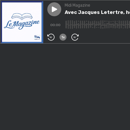
Midi Magazine
Play episode
Avec Jacques Letertre, hôteli
Avec Jacques Letertre, hô
00:00
1x
30
30