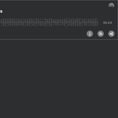
es
Audi
55:20