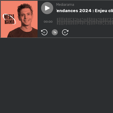
Mediarama
Play episode
#167 - Tendances 2024 : Enje
#167 - Tendances 2024 : Enjeu cl
00:00
1x
30
30