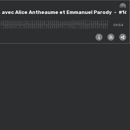
ntheaume et Emmanuel Parody
on, avec Alice Antheaume et Emmanuel Parody
- #167
Audi
59:54