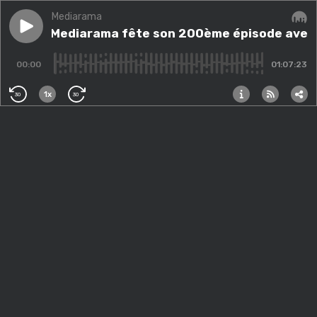
Mediarama
Play episode
#200 - Mediarama fête son 200ème épisode avec ses
#200 - Mediarama fête son 200ème épisode avec s
Audi
00:00
01:07:23
1x
30
30