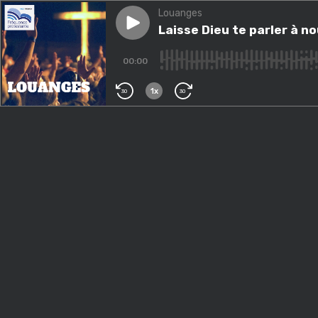
Louanges
Play episode
Laisse Dieu te parler à nouv
Laisse Dieu te parler à n
00:00
1x
30
30