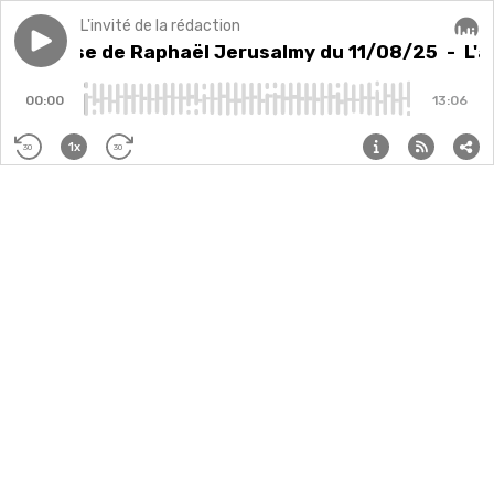
L'invité de la rédaction
Play episode
L'analyse de Raphaël Jerusalmy du 11/08/25
L'analyse de Raphaël Jerusalmy du 11/08/25
- L'a
Audi
00:00
13:06
1x
30
30