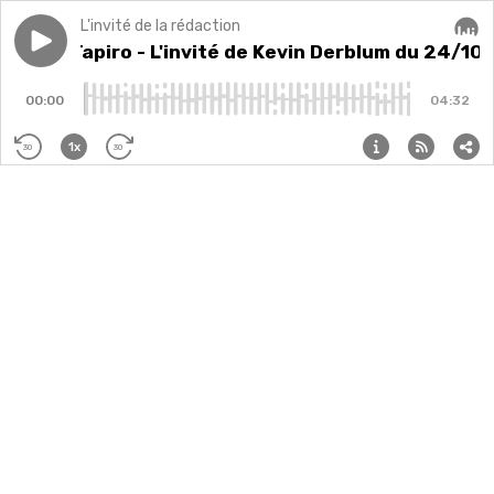
L'invité de la rédaction
Play episode
Franck Tapiro - L'invité de Kevin Derblum du 24/10/2
Franck Tapiro - L'invité de Kevin Derblum du 24/10
Audi
00:00
04:32
1x
30
30