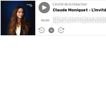
L'invité de la rédaction
Play episode
Claude Moniquet - L'invité d
Claude Moniquet - L'invit
00:00
1x
30
30