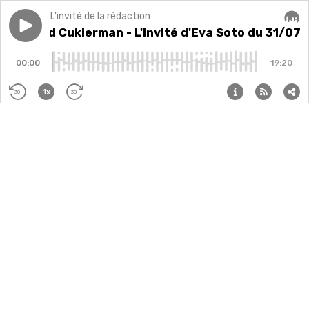
L'invité de la rédaction
Play episode
Edouard Cukierman - L'invité d'Eva Soto du 31/07/25
Edouard Cukierman - L'invité d'Eva Soto du 31/07
Audi
00:00
19:20
1x
30
30